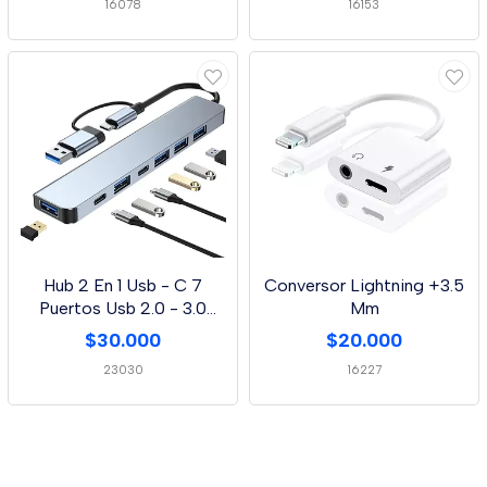
16078
16153
Hub 2 En 1 Usb - C 7
Conversor Lightning +3.5
Puertos Usb 2.0 - 3.0
Mm
Type C
$30.000
$20.000
23030
16227