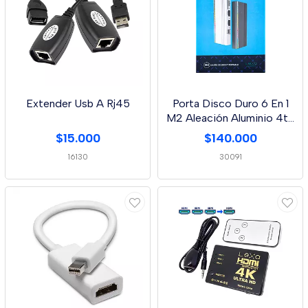
Extender Usb A Rj45
Porta Disco Duro 6 En 1
M2 Aleación Aluminio 4tb
Lexa
$15.000
$140.000
16130
30091