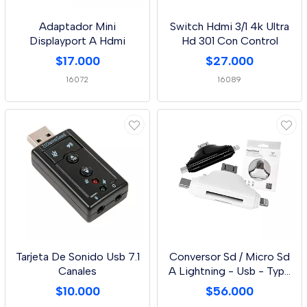
Adaptador Mini
Switch Hdmi 3/1 4k Ultra
Displayport A Hdmi
Hd 301 Con Control
$17.000
$27.000
16072
16089
Tarjeta De Sonido Usb 7.1
Conversor Sd / Micro Sd
Canales
A Lightning - Usb - Type
C
$10.000
$56.000