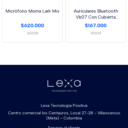
Micrófono Moma Lark Mix
Auriculares Bluetooth
Vb07 Con Cubierta
Deslizante
$620.000
$167.000
66038
40024
Lexa Tecnología Positiva
Centro comercial los Centauros, Local 27-28 - Villavicencio
(Meta) - Colombia
Servicio al cliente