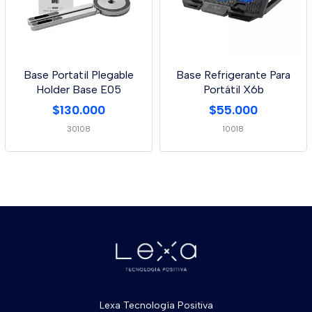
Base Portatil Plegable
Base Refrigerante Para
Holder Base E05
Portátil X6b
$130.000
$55.000
30108
10018
Lexa Tecnología Positiva