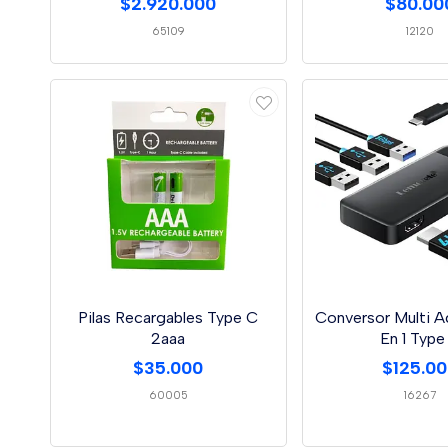
$2.920.000
$80.00
65109
12120
Pilas Recargables Type C
Conversor Multi A
2aaa
En 1 Type
$35.000
$125.0
60005
16267