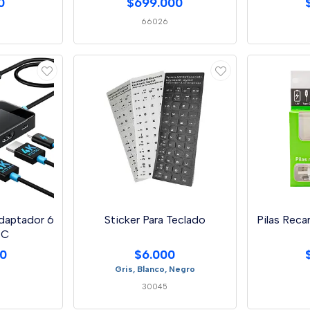
0
$699.000
66026
daptador 6
Sticker Para Teclado
Pilas Reca
 C
00
$6.000
Gris, Blanco, Negro
30045