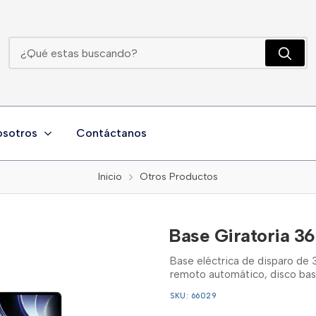
Base Giratoria 360 Con Control De 32 Centimetros
osotros
Contáctanos
Inicio
Otros Productos
Base Giratoria 3
Base eléctrica de disparo de 
remoto automático, disco base
SKU: 66029