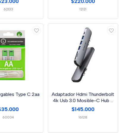
$23.000
$220.000
62133
12121
rgables Type C 2aa
Adaptador Hdmi Thunderbolt
4k Usb 3.0 Mosible-C Hub 7
In 1
$35.000
$145.000
60004
16128