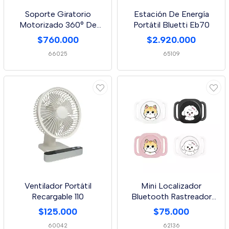
Soporte Giratorio
Estación De Energía
Motorizado 360° De
Portátil Bluetti Eb70
60cm Flotante
$760.000
$2.920.000
66025
65109
Ventilador Portátil
Mini Localizador
Recargable 110
Bluetooth Rastreador
Gps(X Tag)
$125.000
$75.000
60042
62136