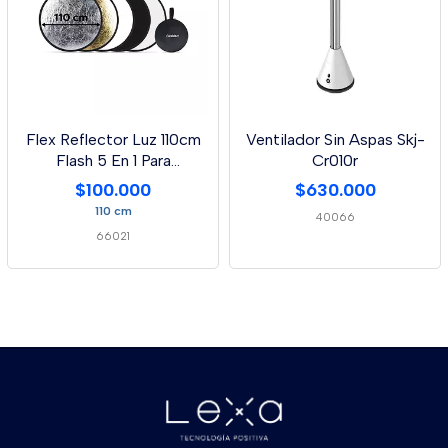
Flex Reflector Luz 110cm
Ventilador Sin Aspas Skj-
Flash 5 En 1 Para
Cr010r
Fotografia
$100.000
$630.000
110 cm
40066
66021