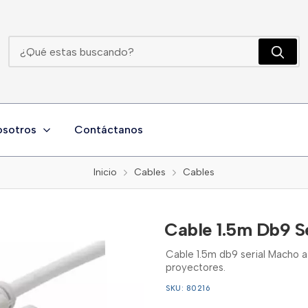
Cable 1.5m Db9 Serial Macho A Macho Lexa
osotros
Contáctanos
Inicio
Cables
Cables
Cable 1.5m Db9 S
Cable 1.5m db9 serial Macho 
proyectores.
SKU: 80216