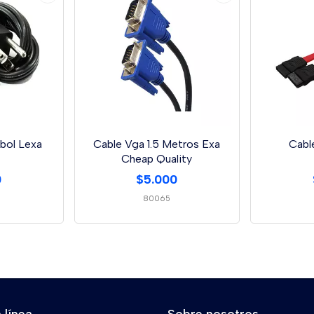
bol Lexa
Cable Vga 1.5 Metros Exa
Cabl
Cheap Quality
0
$5.000
80065
 línea
Sobre nosotros