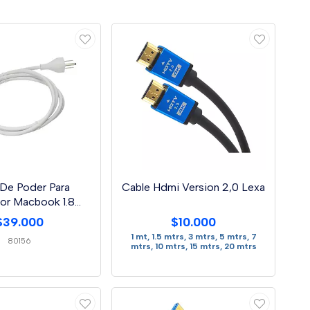
 De Poder Para
Cable Hdmi Version 2,0 Lexa
or Macbook 1.8
Metros
$39.000
$10.000
1 mt, 1.5 mtrs, 3 mtrs, 5 mtrs, 7
80156
mtrs, 10 mtrs, 15 mtrs, 20 mtrs