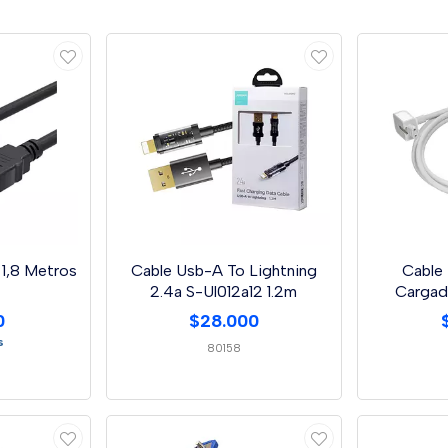
1,8 Metros
Cable Usb-A To Lightning
Cable
2.4a S-Ul012a12 1.2m
Cargad
0
$28.000
s
80158