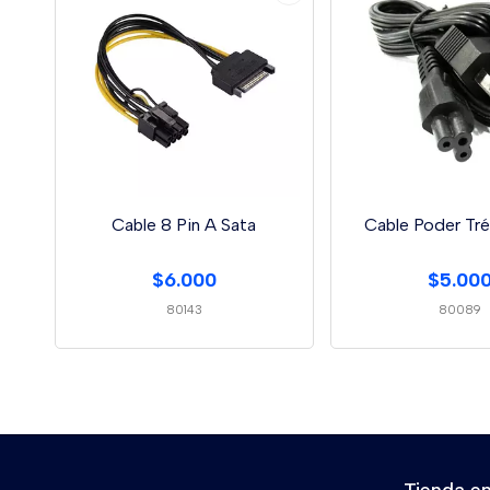
Cable 8 Pin A Sata
Cable Poder Tré
$6.000
$5.00
80143
80089
Tienda en