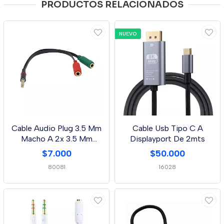
PRODUCTOS RELACIONADOS
NUEVO
Cable Audio Plug 3.5 Mm
Cable Usb Tipo C A
Macho A 2x 3.5 Mm
Displayport De 2mts
Hembra
$7.000
$50.000
80081
16028