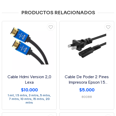
PRODUCTOS RELACIONADOS
Cable Hdmi Version 2,0
Cable De Poder 2 Pines
Lexa
Impresora Epson 1.5
Metros
$10.000
$5.000
1 mt, 1.5 mtrs, 3 mtrs, 5 mtrs,
80088
7 mtrs, 10 mtrs, 15 mtrs, 20
mtrs