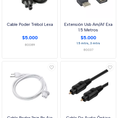
Cable Poder Trébol Lexa
Extensión Usb Am/Af Exa
1.5 Metros
$5.000
$5.000
1.5 mtrs, 3 mtrs
80089
80037
Cable Poder 3pin Pc Aio
Cable De Audio Óptico