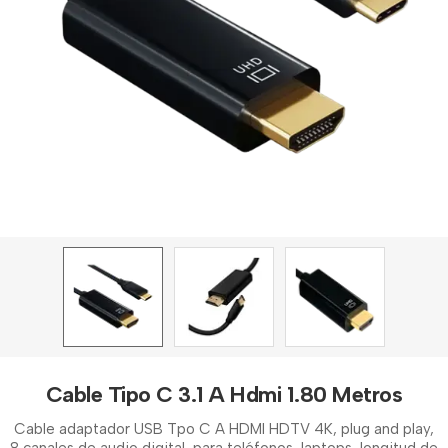
Cable Tipo C 3.1 A Hdmi 1.80 Metros
Cable adaptador USB Tpo C A HDMI HDTV 4K, plug and play,