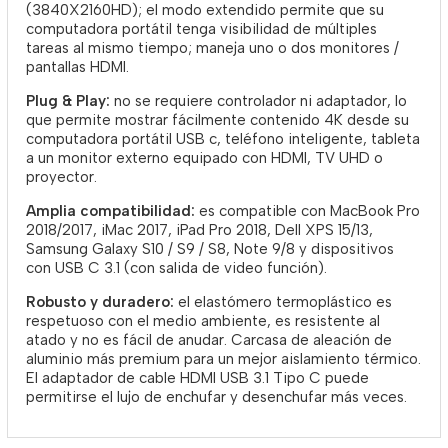
(3840X2160HD); el modo extendido permite que su
computadora portátil tenga visibilidad de múltiples
tareas al mismo tiempo; maneja uno o dos monitores /
pantallas HDMI.
Plug & Play:
no se requiere controlador ni adaptador, lo
que permite mostrar fácilmente contenido 4K desde su
computadora portátil USB c, teléfono inteligente, tableta
a un monitor externo equipado con HDMI, TV UHD o
proyector.
Amplia compatibilidad:
es compatible con MacBook Pro
2018/2017, iMac 2017, iPad Pro 2018, Dell XPS 15/13,
Samsung Galaxy S10 / S9 / S8, Note 9/8 y dispositivos
con USB C 3.1 (con salida de video función).
Robusto y duradero:
el elastómero termoplástico es
respetuoso con el medio ambiente, es resistente al
atado y no es fácil de anudar. Carcasa de aleación de
aluminio más premium para un mejor aislamiento térmico.
El adaptador de cable HDMI USB 3.1 Tipo C puede
permitirse el lujo de enchufar y desenchufar más veces.