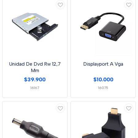
Unidad De Dvd Rw 12,7
Displayport A Vga
Mm
$39.900
$10.000
16167
16075