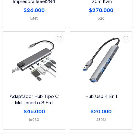
Impresora Ieee1284
120m Kvm
-1.2mtr
$26.000
$270.000
16145
16201
Adaptador Hub Tipo C
Hub Usb 4 En 1
Multipuerto 8 En 1
$45.000
$20.000
16030
23031