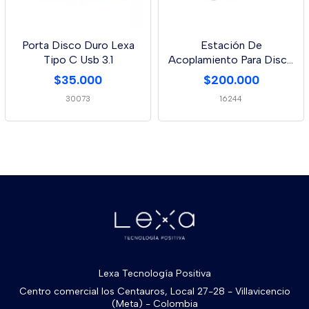
Porta Disco Duro Lexa
Estación De
Tipo C Usb 3.1
Acoplamiento Para Disco
Duro Doble Usb 3.0
$35.000
$200.000
30073
16244
Lexa Tecnología Positiva
Centro comercial los Centauros, Local 27-28 - Villavicencio
(Meta) - Colombia