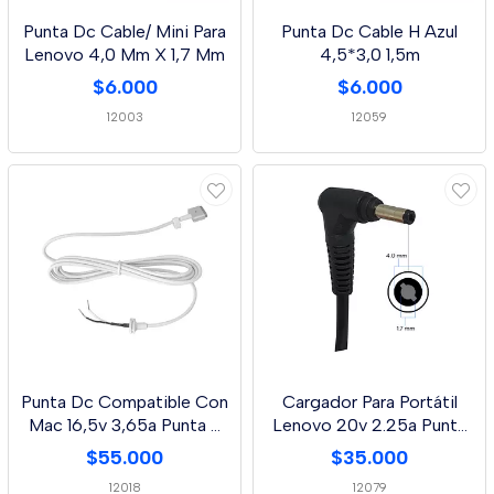
Punta Dc Cable/ Mini Para
Punta Dc Cable H Azul
Lenovo 4,0 Mm X 1,7 Mm
4,5*3,0 1,5m
$6.000
$6.000
12003
12059
Punta Dc Compatible Con
Cargador Para Portátil
Mac 16,5v 3,65a Punta T
Lenovo 20v 2.25a Punta
60w Exa
4,0 * 1,7 Mm
$55.000
$35.000
12018
12079