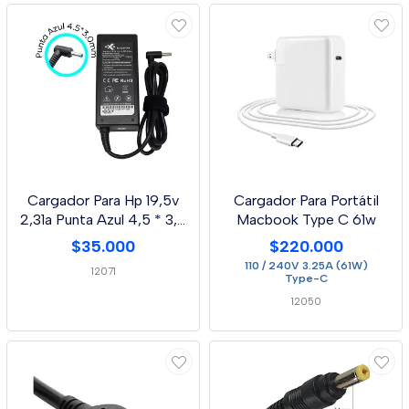
Cargador Para Hp 19,5v
Cargador Para Portátil
2,31a Punta Azul 4,5 * 3,0
Macbook Type C 61w
Mm
$35.000
$220.000
110 / 240V 3.25A (61W)
12071
Type-C
12050