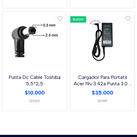
NUEVO
Punta Dc Cable Toshiba
Cargador Para Portátil
5,5*2,5
Acer 19v 3.42a Punta 3.0 *
1.0 Mm
$10.000
$35.000
12060
12099