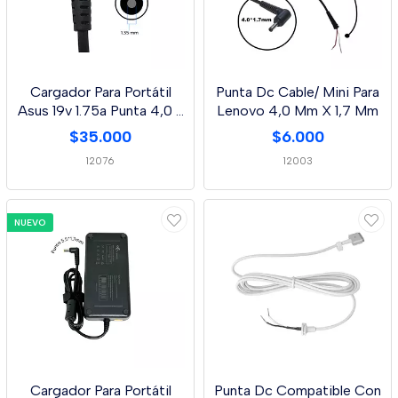
Cargador Para Portátil
Punta Dc Cable/ Mini Para
Asus 19v 1.75a Punta 4,0 *
Lenovo 4,0 Mm X 1,7 Mm
1,35 Mm
$35.000
$6.000
12076
12003
NUEVO
Cargador Para Portátil
Punta Dc Compatible Con