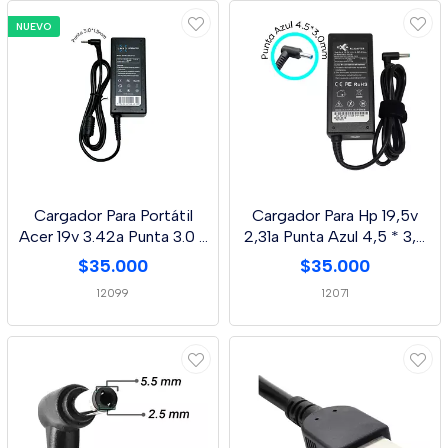
NUEVO
Cargador Para Portátil
Cargador Para Hp 19,5v
Acer 19v 3.42a Punta 3.0 *
2,31a Punta Azul 4,5 * 3,0
1.0 Mm
Mm
$35.000
$35.000
12099
12071