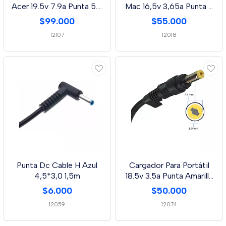
Acer 19.5v 7.9a Punta 5.5
Mac 16,5v 3,65a Punta T
* 1.7 Mm
60w Exa
$99.000
$55.000
12107
12018
Punta Dc Cable H Azul
Cargador Para Portátil
4,5*3,0 1,5m
18.5v 3.5a Punta Amarilla
4,8 * 1,7 Mm
$6.000
$50.000
12059
12074