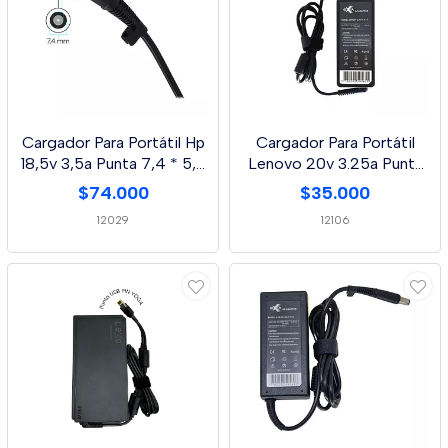
Cargador Para Portátil Hp
Cargador Para Portátil
18,5v 3,5a Punta 7,4 * 5,0
Lenovo 20v 3.25a Punta
Mm
4.0 * 1.7 Mm Lexa
$74.000
$35.000
12029
12106