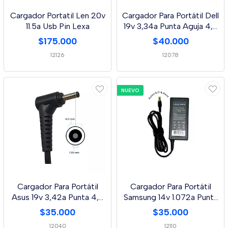
Cargador Portatil Len 20v
Cargador Para Portátil Dell
11.5a Usb Pin Lexa
19v 3,34a Punta Aguja 4,5
* 3,0
$175.000
$40.000
12126
12078
NUEVO
Cargador Para Portátil
Cargador Para Portátil
Asus 19v 3,42a Punta 4,0
Samsung 14v 1.072a Punta
* 1,35 Mm
6.5 * 4.4 Mm
$35.000
$35.000
12040
12110