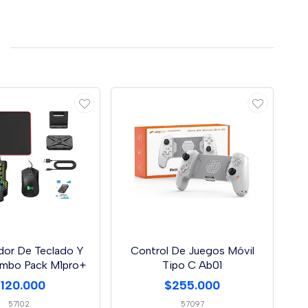
dor De Teclado Y
Control De Juegos Móvil
mbo Pack M1pro+
Tipo C Ab01
120.000
$255.000
57102
57097