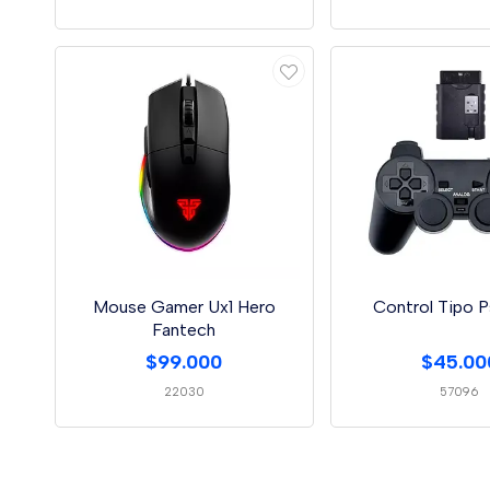
Mouse Gamer Ux1 Hero
Control Tipo P
Fantech
$99.000
$45.00
22030
57096