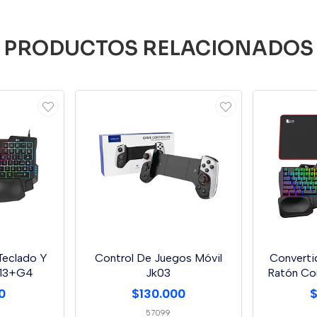
PRODUCTOS RELACIONADOS
Teclado Y
Control De Juegos Móvil
Converti
K13+G4
Jk03
Ratón Co
0
$130.000
$
57099