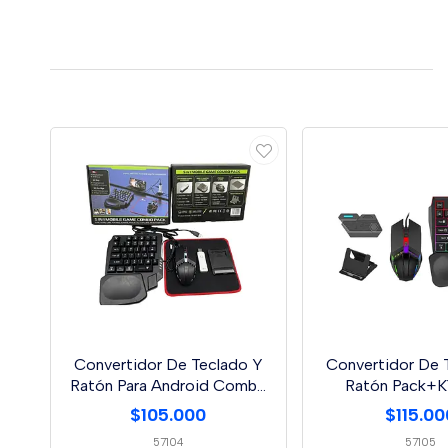
Convertidor De Teclado Y
Convertidor De 
Ratón Para Android Combo
Ratón Pack+
Pack X8
$105.000
$115.00
57104
57105