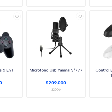
s 6 En 1
Micrófono Usb Yanmai Sf777
Control B
T
0
$209.000
22006