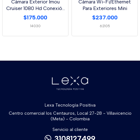
Cámara Exterior Imou
Cámara Wi-Fi/Ethernet
Cruiser 1080 Hd Conexión
Para Exteriores Mini
Por Cable
$175.000
$237.000
14030
62105
Lexa Tecnología Positiva
Centro comercial los Centauros, Local 27-28 - Villavicencio
(Meta) - Colombia
Servicio al cliente
3108127499