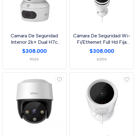
Camara De Seguridad
Cámara De Seguridad Wi-
Interior 2k+ Dual H7c
Fi/Ethernet Full Hd Fija
Ezviz Doble Banda
Tipo Bala
$308.000
$308.000
11066
62106