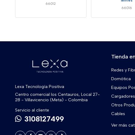
lentes
66012
66016
Tienda en
Redes y Fib
Domótica
Lexa Tecnología Positiva
Equipos Po
Centro comercial los Centauros, Local 27-
Cargadores 
28 - Villavicencio (Meta) - Colombia
Otros Prod
Servicio al cliente
Cables
3108127499
Ver más ca