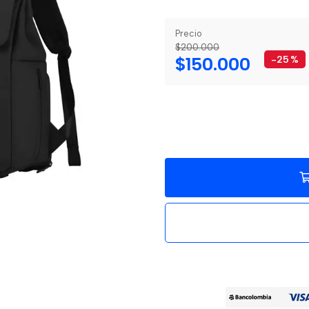
Precio
$200.000
$150.000
-25
%