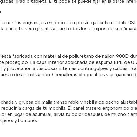
adas, iPad o tableta. El trípode se puede fijar en la parte inferi
a:
obtener tus engranajes en poco tiempo sin quitar la mochila D
 la parte trasera garantiza que todos los equipos de su cámar
está fabricada con material de poliuretano de nailon 900D dur
e protegido. La capa interior acolchada de espuma EPE de 0.
 y protección a tus cosas internas contra golpes y caídas. Toda
erzo de actualización. Cremalleras bloqueables y un gancho d
ada y gruesa de malla transpirable y hebilla de pecho ajustable
y reducir la carga de tu mochila. El panel trasero ergonómico
lor en lugar de acumular, alivia tu dolor después de mucho tiemp
ujeres y hombres.