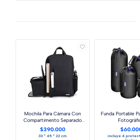
Mochila Para Cámara Con
Funda Portable P
Compartimento Separado
Fotográfi
Caden
$390.000
$60.00
33 * 45 * 22 cm
incluye 4 protec