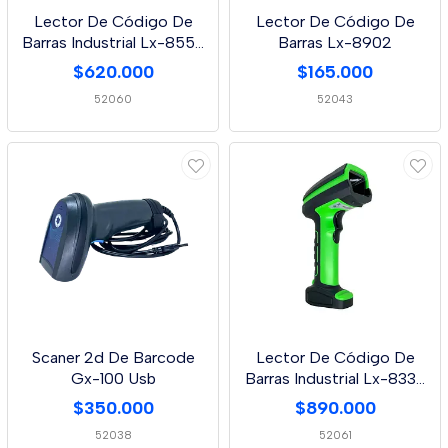
Lector De Código De
Lector De Código De
Barras Industrial Lx-8555
Barras Lx-8902
Dp
$620.000
$165.000
52060
52043
Scaner 2d De Barcode
Lector De Código De
Gx-100 Usb
Barras Industrial Lx-8339
Dp Wireless+Bt
$350.000
$890.000
52038
52061