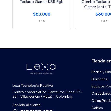
Teclado Gamer K85 Rgb
Combo Teclado
Gamer Metal 
Soport
$80.000
$60.00
57110
57116
Tienda en
Redes y Fib
Domótica
Lexa Tecnología Positiva
Equipos Po
Centro comercial los Centauros, Local 27-
Cargadores 
28 - Villavicencio (Meta) - Colombia
Otros Prod
Servicio al cliente
Cables