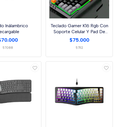
do Inálambrico
Teclado Gamer K16 Rgb Con
ecargable
Soporte Celular Y Pad De
Juego
$70.000
$75.000
57088
57112