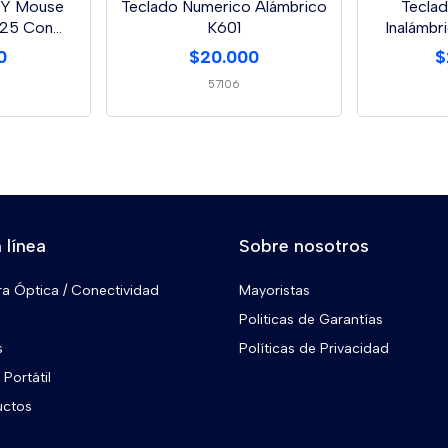
 Y Mouse
Teclado Numerico Alámbrico
Tecla
T25 Con
K601
Inalámbr
e
0
$20.000
$
57106
 línea
Sobre nosotros
ra Óptica / Conectividad
Mayoristas
Politicas de Garantías
s
Políticas de Privacidad
Portátil
uctos