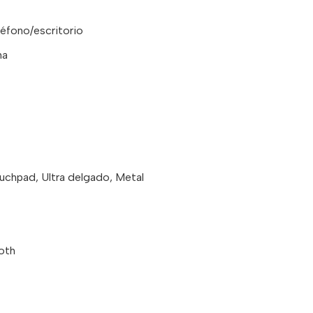
léfono/escritorio
na
ouchpad, Ultra delgado, Metal
oth