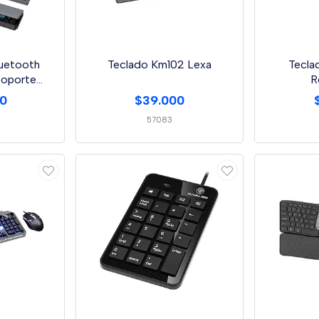
luetooth
Teclado Km102 Lexa
Tecla
Soporte
R
co
00
$39.000
57083