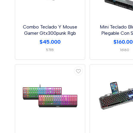
Combo Teclado Y Mouse
Mini Teclado B
Gamer Gtx300punk Rgb
Plegable Con 
Magnéti
$45.000
$160.0
57115
16160