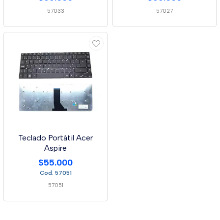
57033
57027
Teclado Portátil Acer
Aspire
$55.000
Cod. 57051
57051