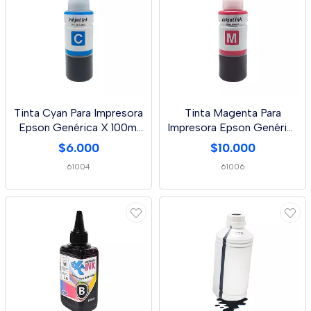
Tinta Cyan Para Impresora
Tinta Magenta Para
Epson Genérica X 100ml
Impresora Epson Genérica
L210/L355/L
X 100ml L210/L35
$6.000
$10.000
61004
61006