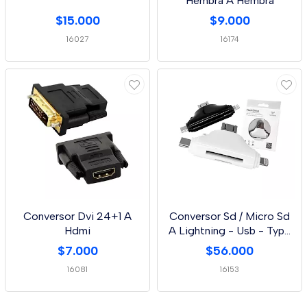
Hembra A Hembra
$15.000
$9.000
16027
16174
Conversor Dvi 24+1 A
Conversor Sd / Micro Sd
Hdmi
A Lightning - Usb - Type
C
$7.000
$56.000
16081
16153