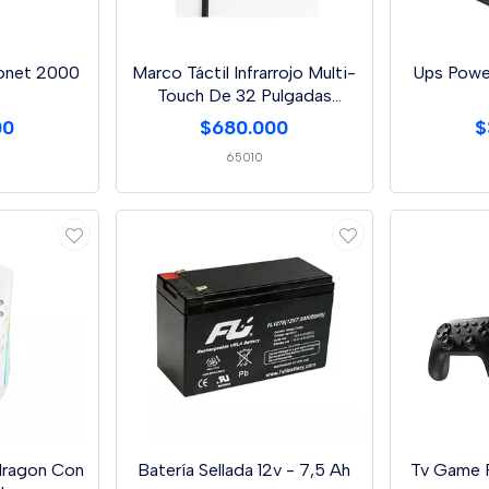
onet 2000
Marco Táctil Infrarrojo Multi-
Ups Powe
Touch De 32 Pulgadas
Laptop St
00
$680.000
$
65010
ragon Con
Batería Sellada 12v - 7,5 Ah
Tv Game