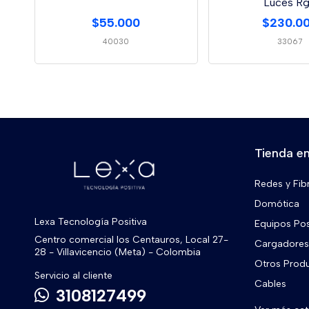
Luces R
$55.000
$230.0
40030
33067
Tienda en
Redes y Fib
Domótica
Lexa Tecnología Positiva
Equipos Po
Centro comercial los Centauros, Local 27-
Cargadores 
28 - Villavicencio (Meta) - Colombia
Otros Prod
Servicio al cliente
Cables
3108127499