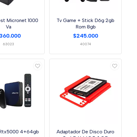
st Micronet 1000
Tv Game + Stick D6g 2gb
Va
Rom 8gb
360.000
$245.000
63023
40074
 Rtx5000 4+64gb
Adaptador De Disco Duro