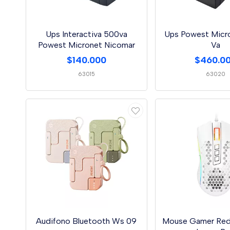
Ups Interactiva 500va
Ups Powest Micr
Powest Micronet Nicomar
Va
$140.000
$460.0
63015
63020
Audifono Bluetooth Ws 09
Mouse Gamer Red