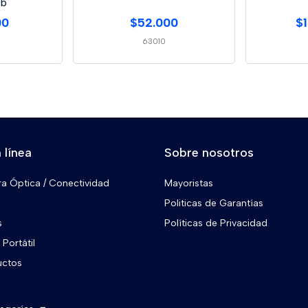
gb
00
$52.000
$
63010
 línea
Sobre nosotros
ra Óptica / Conectividad
Mayoristas
Politicas de Garantías
s
Políticas de Privacidad
Portátil
uctos