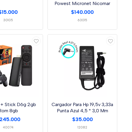
Powest Micronet Nicomar
$15.000
$140.000
30105
63015
+ Stick D6g 2gb
Cargador Para Hp 19,5v 3,33a
Rom 8gb
Punta Azul 4,5 * 3,0 Mm
245.000
$35.000
40074
12082