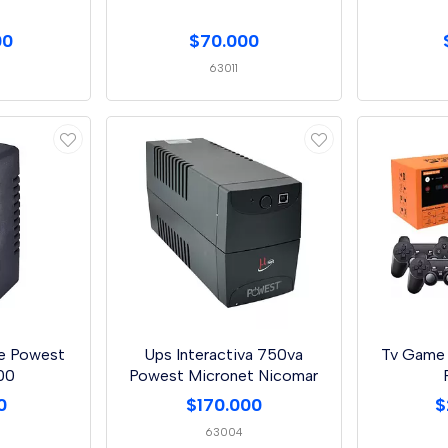
00
$70.000
63011
je Powest
Ups Interactiva 750va
Tv Game 
00
Powest Micronet Nicomar
0
$170.000
$
63004