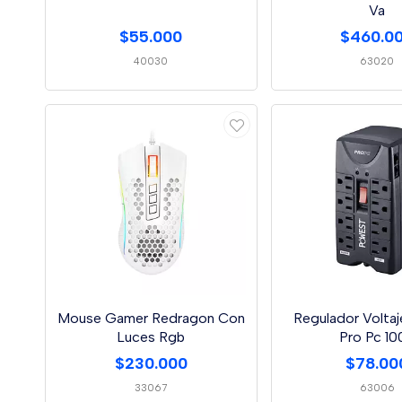
Va
$55.000
$460.0
40030
63020
Mouse Gamer Redragon Con
Regulador Volta
Luces Rgb
Pro Pc 10
$230.000
$78.00
33067
63006