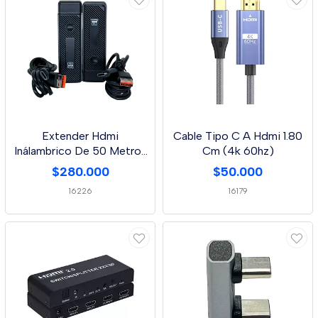
Extender Hdmi
Cable Tipo C A Hdmi 1.80
Inálambrico De 50 Metros
Cm (4k 60hz)
Hdtv
$280.000
$50.000
16226
16179