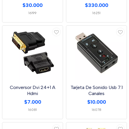
Aluminio
$30.000
$330.000
16199
16251
Conversor Dvi 24+1 A
Tarjeta De Sonido Usb 7.1
Hdmi
Canales
$7.000
$10.000
16081
16078