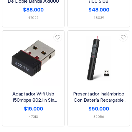
De Doble Banda Ax1800
/100 S108
$88.000
$48.000
47025
48039
Adaptador Wifi Usb
Presentador Inalámbrico
150mbps 802.Iin Sin
Con Batería Recargable
Antena
De 2.4g
$15.000
$50.000
47013
32056